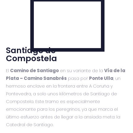
Santiago de
Compostela
El
Camino de Santiago
en su variante de la
Vía de la
Plata – Camino Sanabrés
pasa por
Ponte Ulla
, un
hermoso enclave en la frontera entre A Coruña y
Pontevedra, a solo unos kilómetros de Santiago de
Compostela. Este tramo es especialmente
emocionante para los peregrinos, ya que marca el
último esfuerzo antes de llegar a la ansiada meta: la
Catedral de Santiago.